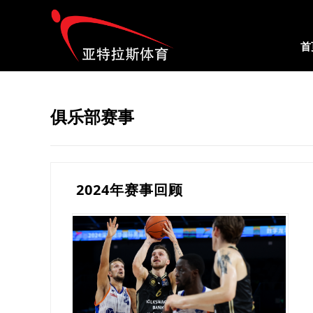
首
俱乐部赛事
2024年赛事回顾