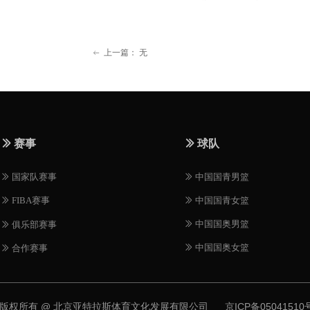
上一篇：
无
ꂃ
ꅀ
赛事
ꅀ
球队
国家队赛事
中国国青男篮
ꅀ
ꅀ
中国国青女篮
FIBA赛事
ꅀ
ꅀ
中国国奥男篮
俱乐部赛事
ꅀ
ꅀ
中国国奥女篮
合作赛事
ꅀ
ꅀ
版权所有 @ 北京亚特拉斯体育文化发展有限公司
京ICP备05041510