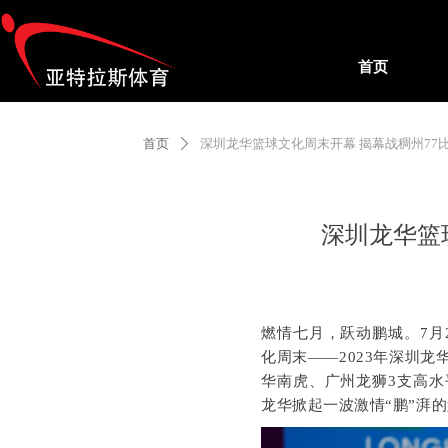
首页
首页
深圳龙华篮球文化周末开幕 揭幕战稠州77比
ꄲ
深圳龙华篮
燃情七月，跃动鹏城。7月
化周末——2023年深圳
华南虎、广州龙狮3支高水
龙华掀起一波激情“鹏”湃