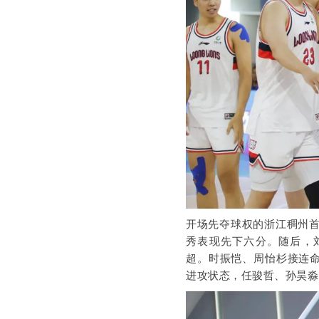
开场先夺球权的浙江稠州
秀表现先下六分。随后，
超。时振恺、周怡杉接连命
进攻状态，任骏哲、孙昊淼